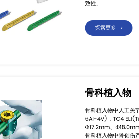
致性。
探索更多
骨科植入物
骨科植入物中人工关节类（
6Al-4V)，TC4 EL
Ф17.2mm、Ф18.0
骨科植入物中骨创伤产