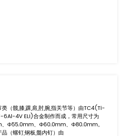
髋,膝,踝,肩,肘,腕,指关节等）由TC4(Ti-
I(Ti-6Al-4V ELI)合金制作而成，常用尺寸为
mm、Ф55.0mm、Ф60.0mm、Ф80.0mm。
品（螺钉,钢板,髓内钉）由