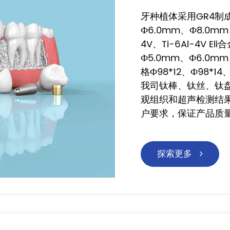
牙种植体采用GR4制成
Ф6.0mm、Ф8.0m
4V、Ti-6Al-4V 
Ф5.0mm、Ф6.0
格Ф98*12、Ф98*14
我司钛棒、钛丝、钛
观组织和超声检测结
户要求，保证产品质
探索更多