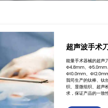
超声波手术
能量手术器械的超声刀杆材
Ф4.8mm、Ф5.0m
Ф10.0mm、Ф12.0
我司生产的钛棒、钛
织、显微组织、超声
求，保证产品的一致