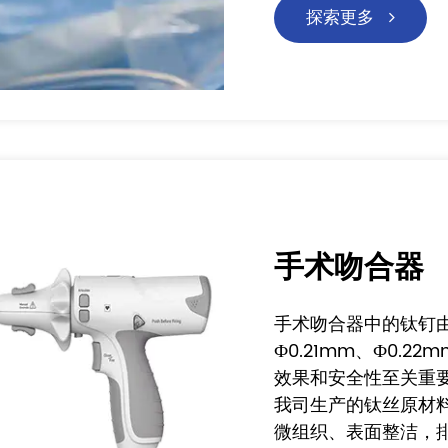
探索更多
手术吻合器
手术吻合器中的钛钉由G
Ф0.21mm、Ф0.2
效果和安全性至关重
我司生产的钛丝原材
微组织、表面整洁，