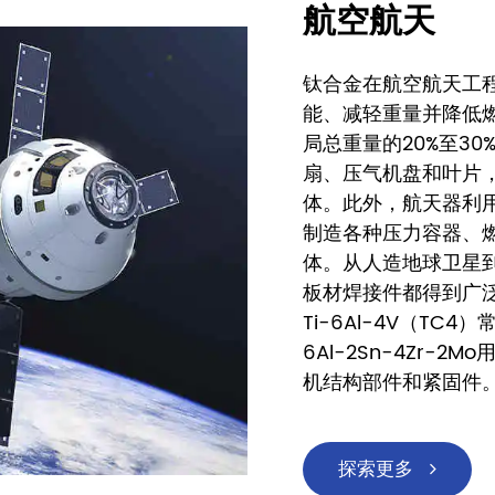
航空航天
钛合金在航空航天工
能、减轻重量并降低
局总重量的20%至3
扇、压气机盘和叶片
体。此外，航天器利
制造各种压力容器、
体。从人造地球卫星
板材焊接件都得到广
Ti-6Al-4V（TC
6Al-2Sn-4Zr-2M
机结构部件和紧固件
探索更多