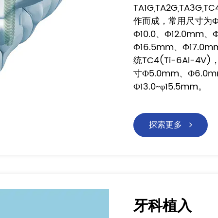
TA1G,TA2G,TA3G,TC
作而成，常用尺寸为Ф5.
Ф10.0、Ф12.0mm、
Ф16.5mm、Ф17.
统TC4(Ti-6Al-4V)
寸Ф5.0mm、Ф6.0m
Ф13.0~φ15.5mm。
探索更多
牙科植入