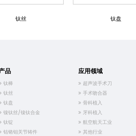
钛盘
产品
应用领域
钛棒
超声波手术刀
钛丝
手术吻合器
钛盘
骨科植入
镍钛丝/镍钛合金
牙科植入
钛锭
航空航天工业
钴铬钼关节铸件
其他行业