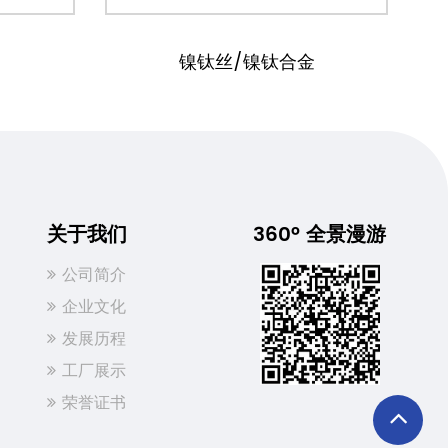
镍钛丝/镍钛合金
钛锭
关于我们
360° 全景漫游
公司简介
企业文化
发展历程
工厂展示
荣誉证书