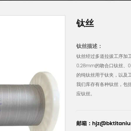
钛丝
钛丝描述：
钛丝经过多道拉拔工序加工
0.28mm的吻合口钛丝、0
的纯钛丝用于钛夹，以及
我们库存有各种钛丝，包
应钛丝。
邮箱：hjz@bktitani