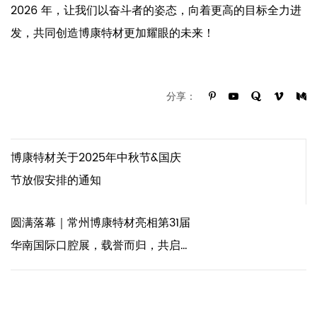
2026 年，让我们以奋斗者的姿态，向着更高的目标全力进
发，共同创造博康特材更加耀眼的未来！
分享：
博康特材关于2025年中秋节&国庆
节放假安排的通知
圆满落幕｜常州博康特材亮相第31届
华南国际口腔展，载誉而归，共启
新程！