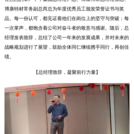
博康特材常务副总芮总为年度优秀员工颁发荣誉证书与奖
品。每一份认可，都见证着他们在岗位上的坚守与突破；每
一次掌声，都饱含着公司对奋斗者的敬意与感谢。随后，总
经理发表致辞，总结了公司一年来的发展成果，并对未来的
战略规划进行了展望，鼓励全体同仁继续携手同行，再创佳
绩。
【总经理致辞，凝聚前行力量】