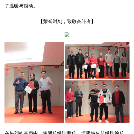
了温暖与感动。
【荣誉时刻，致敬奋斗者】
在热烈的掌声中，集团总经理尹总、博康特材总经理徐总、