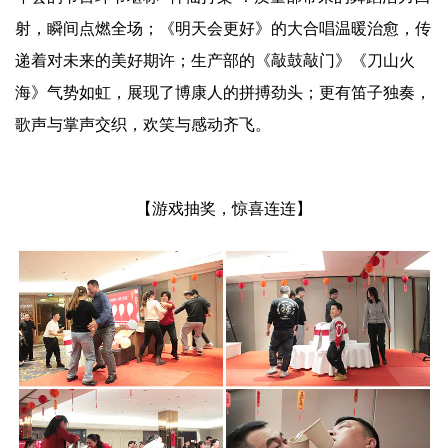
射，瞬间点燃全场；《明天会更好》的大合唱温暖治愈，传
递着对未来的美好期许；生产部的《敲鼓敲门》《刀山火
海》气势如虹，展现了博康人的拼搏劲头；更有笛子独奏，
歌声与掌声交织，欢笑与感动齐飞。
【游戏抽奖，惊喜连连】