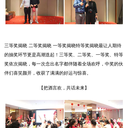
三等奖揭晓 二等奖揭晓 一等奖揭晓特等奖揭晓最让人期待
的抽奖环节更是高潮迭起！三等奖、二等奖、一等奖、特等
奖依次揭晓，每一次念出名字都伴随着全场欢呼，中奖的伙
伴们喜笑颜开，收获了满满的好运与惊喜。
【把酒言欢，共话未来】