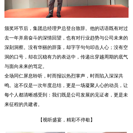
颁奖环节后，集团总经理尹总登台致辞。他的话语既有对过
去一年并肩奋斗的深情回望，也有对行业趋势与公司未来的
深刻洞察。没有华丽的辞藻，却字字句句叩击人心；没有空
洞的口号，却在沉稳有力的表达中，传递出穿越周期的底气
与面向未来的笃定。
全场同仁屏息聆听，时而报以热烈掌声，时而陷入深深共
鸣。这不仅是一次年度总结，更是一场凝聚人心的动员，让
每个人都清晰感受到：我们既是公司发展的见证者，更是未
来征程的共建者。
【视听盛宴，精彩不停歇】