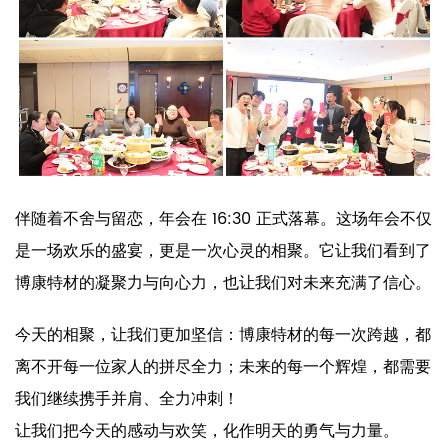
伴随着不舍与留恋，年会在 16:30 正式落幕。这场年会不仅
是一场欢乐的盛宴，更是一次心灵的相聚。它让我们看到了
博康特材的凝聚力与向心力，也让我们对未来充满了信心。
今天的相聚，让我们更加坚信：博康特材的每一次跨越，都
离不开每一位家人的拼尽全力；未来的每一个辉煌，都需要
我们继续携手并肩、全力冲刺！
让我们把今天的感动与欢笑，化作明天的勇气与力量。